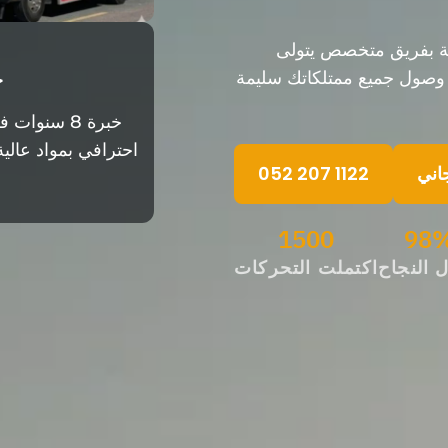
فة بفريق متخصص يتولى
ن وصول جميع ممتلكاتك سليمة
ح
خبرة 8 سنو
احترافي بمواد عالي
اني
052 207 1122
15
00
98
 النجاح
اكتملت التحركات