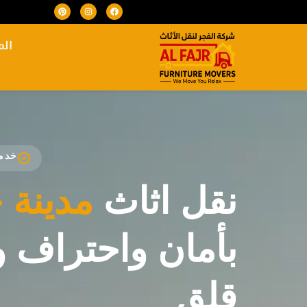
الم
خدما
نقل اثاث
مدينة 
بأمان واحتراف 
قلق