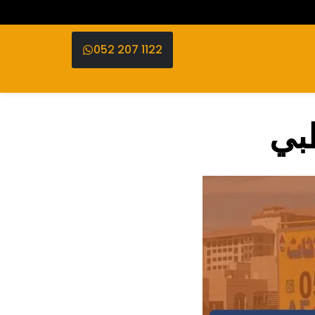
052 207 1122
ظبي